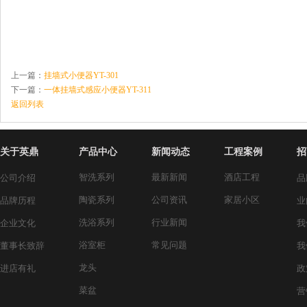
上一篇：
挂墙式小便器YT-301
下一篇：
一体挂墙式感应小便器YT-311
返回列表
关于英鼎
产品中心
新闻动态
工程案例
招
智洗系列
最新新闻
酒店工程
公司介绍
品
陶瓷系列
公司资讯
家居小区
品牌历程
业
洗浴系列
行业新闻
企业文化
我
浴室柜
常见问题
董事长致辞
我
龙头
进店有礼
政
菜盆
营