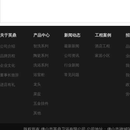
关于英鼎
产品中心
新闻动态
工程案例
招
智洗系列
最新新闻
酒店工程
公司介绍
品
陶瓷系列
公司资讯
家居小区
品牌历程
业
洗浴系列
行业新闻
企业文化
我
浴室柜
常见问题
董事长致辞
我
龙头
进店有礼
政
菜盆
营
五金挂件
其他
版权所有 佛山市英鼎卫浴有限公司 公司地址：佛山市禅城区