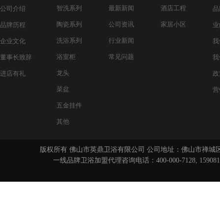
智洗系列
最新新闻
酒店工程
公司介绍
品
陶瓷系列
公司资讯
家居小区
品牌历程
业
洗浴系列
行业新闻
企业文化
我
浴室柜
常见问题
董事长致辞
我
龙头
进店有礼
政
菜盆
营
五金挂件
其他
版权所有 佛山市英鼎卫浴有限公司 公司地址：佛山市禅城区
一线品牌卫浴
加盟代理咨询电话：400-000-7128, 15908